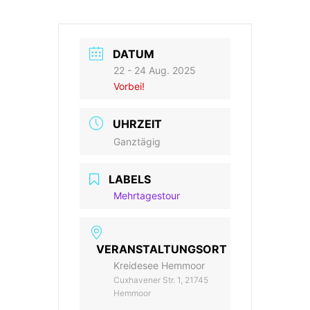
DATUM
22 - 24 Aug. 2025
Vorbei!
UHRZEIT
Ganztägig
LABELS
Mehrtagestour
VERANSTALTUNGSORT
Kreidesee Hemmoor
Cuxhavener Str. 1, 21745
Hemmoor